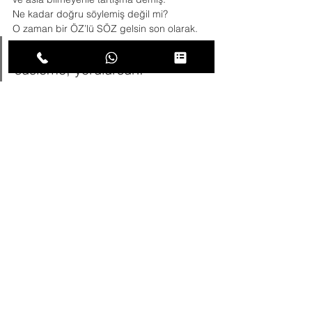
Ne kadar doğru söylemiş değil mi?
O zaman bir ÖZ’lü SÖZ gelsin son olarak.
“Sağıra sözünü, köre yüzünü 
süsleme, yorulursun.”
Hepsini Gör
Son Yazılar