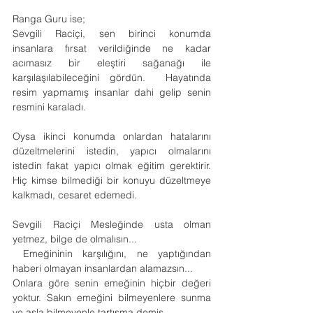
Ranga Guru ise;
Sevgili Raciçi, sen birinci konumda 
insanlara fırsat verildiğinde ne kadar 
acımasız bir eleştiri sağanağı ile 
karşılaşılabileceğini gördün.  Hayatında 
resim yapmamış insanlar dahi gelip senin 
resmini karaladı.
Oysa ikinci konumda onlardan hatalarını 
düzeltmelerini istedin, yapıcı olmalarını 
istedin fakat yapıcı olmak eğitim gerektirir. 
Hiç kimse bilmediği bir konuyu düzeltmeye 
kalkmadı, cesaret edemedi.
Sevgili Raciçi Mesleğinde usta olman 
yetmez, bilge de olmalısın...
 Emeğininin karşılığını, ne yaptığından 
haberi olmayan insanlardan alamazsın...
Onlara göre senin emeğinin hiçbir değeri 
yoktur. Sakın emeğini bilmeyenlere sunma 
ve asla bilmeyenle tartışma demiş.