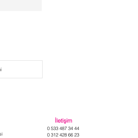
i
İletişim
0 533 487 34 44
si
0 312 428 66 23