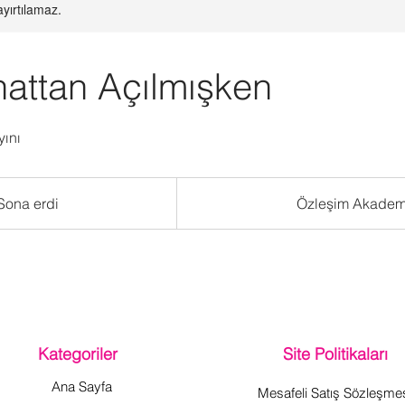
ayırtılamaz.
attan Açılmışken
yını
Sona erdi
S
Özleşim Akadem
o
n
a
e
r
d
Kategoriler
Site Politikaları
i
Ana Sayfa
Mesafeli Satış Sözleşme